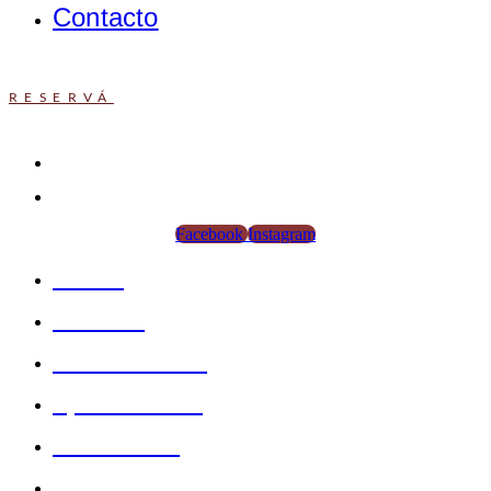
Contacto
RESERVÁ
+54 342 450-2800
recepcion.ls@hotellossilos.com.ar
Facebook
Instagram
Home
El Hotel
Habitaciones
Spa del cielo
Restaurant
Servicios ejecutivos