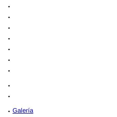
El Hotel
Habitaciones
Spa del Cielo
Restaurant
Eventos
Casino
Promociones
Galería
Contacto
Galería