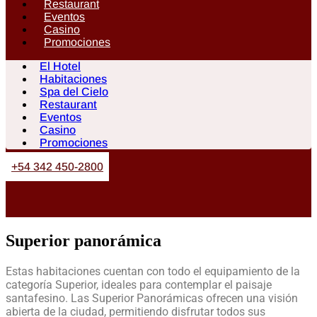
Restaurant
Eventos
Casino
Promociones
El Hotel
Habitaciones
Spa del Cielo
Restaurant
Eventos
Casino
Promociones
+54 342 450-2800
Superior panorámica
Estas habitaciones cuentan con todo el equipamiento de la
categoría Superior, ideales para contemplar el paisaje
santafesino. Las Superior Panorámicas ofrecen una visión
abierta de la ciudad, permitiendo disfrutar todos sus