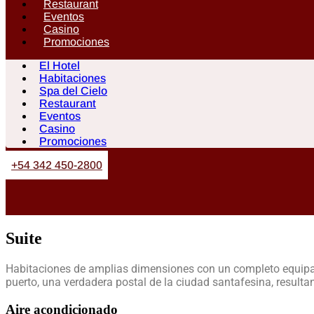
Restaurant
Eventos
Casino
Promociones
El Hotel
Habitaciones
Spa del Cielo
Restaurant
Eventos
Casino
Promociones
+54 342 450-2800
Suite
Habitaciones de amplias dimensiones con un completo equipamie
puerto, una verdadera postal de la ciudad santafesina, resulta
Aire acondicionado