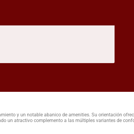
nto y un notable abanico de amenities. Su orientación ofrece u
ndo un atractivo complemento a las múltiples variantes de confor